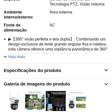
Tecnologia PTZ, Visão noturna
Ambiente
Área externa
interno/externo
Fonte de
AC
alimentação
▶【360° visão perfeita e tela dupla】: Combinando um
design exclusivo de lente grande angular fixa e rotativa,
esta câmera oferece uma vigilância panorâmica de 360°
sem pontos cegos. A funcionalidade única de
Veja mais
visualização em tela dividida significa que você pode
obter o dobro da visualização em um único dispositivo,
com uma câmera substituindo a necessidade de duas
Especificações do produto
câmeras tradicionais, proporcionando uma visão mais
ampla para revelar mais detalhes
Galeria de imagens do produto
▶【Detecção Humana e Notificação de Alarme】:
Nossa câmera de alta definição adota tecnologia de
detecção humana inteligente AI, que reconhece as
características do corpo humano quando se movimenta
na detecção da câmera e filtra outras informações que
não são humanas, evitando efetivamente a taxa de