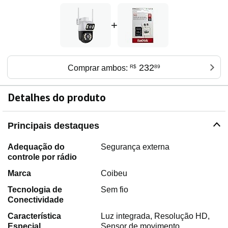
+
232
Comprar ambos:
R$
89
Detalhes do produto
Principais destaques
Adequação do
Segurança externa
controle por rádio
Marca
Coibeu
Tecnologia de
Sem fio
Conectividade
Característica
Luz integrada, Resolução HD,
Especial
Sensor de movimento,