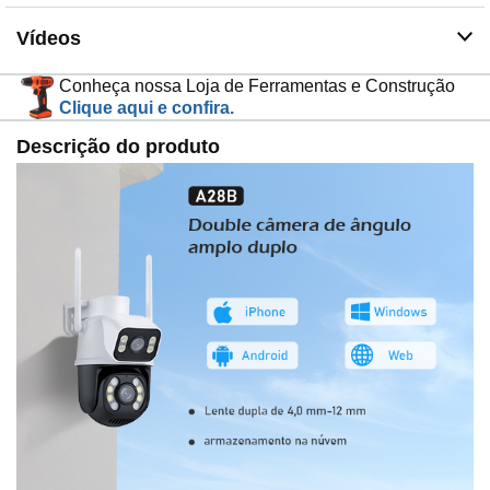
alarme falso, e grava um vídeo de alarme de 10
segundos quando detecta alterações na tela ou quando
Vídeos
as pessoas se movimentam
▶【Intercomunicador de voz bidirecional】: Nossa
Conheça nossa Loja de Ferramentas e Construção
câmera de alta definição tem microfone e alto-falante
Clique aqui e confira.
integrados que possibilita intercomunicação de voz
Descrição do produto
bidirecional. Isso permite que você se comunique
remotamente com visitantes externos através do
aplicativo móvel, A maior distância é de 5 metros
▶【À prova de poeira e à prova d'água】: Nossa
câmera de alta definição é feita de moldagem por
injeção ABS de grau industrial, anéis de borracha à
prova d'água com vedação. Pode funcionar de forma
estável no ambiente de -20°C a 60°C e com mau tempo,
como chuva, neve, alta temperatura, etc.,
▶【Visão Noturna Inteligente】: Nossa câmera HD tem
uma rotação panorâmica de 355° e uma rotação vertical
de 90°, cobrindo uma visão de 360°. Com menos pontos
cegos, a câmera inferior possui 4 luzes LED e 4 luzes
infravermelhas para visão noturna, enquanto a câmera
superior tem 4 LEDs de visão noturna infravermelha. As
luzes LED e infravermelhas são acionadas ao mesmo