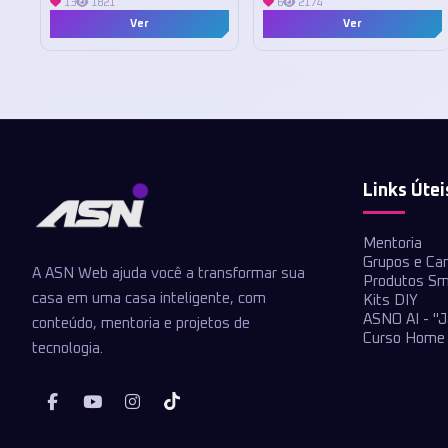
13
1821
6
2174
Ver
Ver
Links Útei
Mentoria
Grupos e Ca
A ASN Web ajuda você a transformar sua
Produtos Sm
casa em uma casa inteligente, com
Kits DIY
ASNO AI - "J
conteúdo, mentoria e projetos de
Curso Home 
tecnologia.