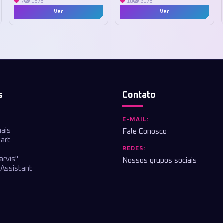
7
1573
10
2073
Ver
Ver
s
Contato
E-MAIL:
nais
Fale Conosco
art
REDES:
arvis"
Nossos grupos sociais
Assistant