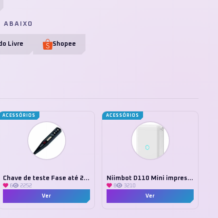
E ABAIXO
o Livre
Shopee
ACESSÓRIOS
ACESSÓRIOS
Chave de teste Fase até 250v
Niimbot D110 Mini impressora
6
2252
8
3210
Ver
Ver