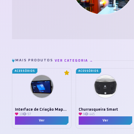
MAIS PRODUTOS
VER CATEGORIA →
ACESSÓRIOS
ACESSÓRIOS
Interface de Criação Mapa 3D Tuya
Churrasqueira Smart
10
97
6
445
Ver
Ver