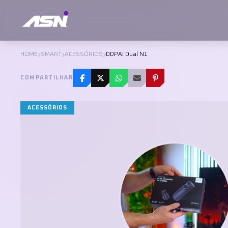
HOME
SMART
ACESSÓRIOS
DDPAI Dual N1
COMPARTILHAR
ACESSÓRIOS