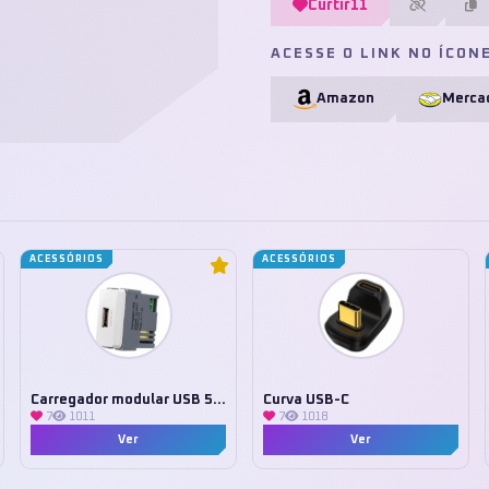
Curtir
11
ACESSE O LINK NO ÍCON
Amazon
Mercad
ACESSÓRIOS
ACESSÓRIOS
Carregador modular USB 5V Margirius
Curva USB-C
7
1011
7
1018
Ver
Ver