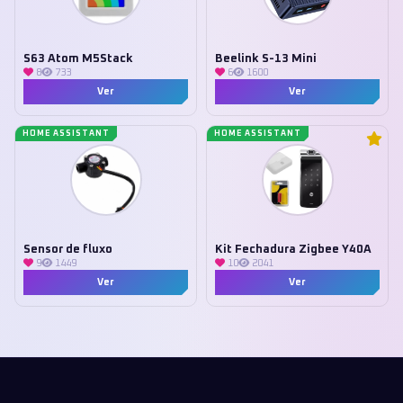
S63 Atom M5Stack
Beelink S-13 Mini
8
733
6
1600
Ver
Ver
HOME ASSISTANT
HOME ASSISTANT
Sensor de fluxo
Kit Fechadura Zigbee Y40A
9
1449
10
2041
Ver
Ver