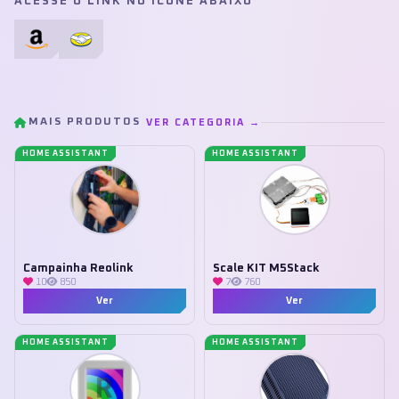
ACESSE O LINK NO ÍCONE ABAIXO
MAIS PRODUTOS
VER CATEGORIA →
HOME ASSISTANT
HOME ASSISTANT
Campainha Reolink
Scale KIT M5Stack
10
850
7
760
Ver
Ver
HOME ASSISTANT
HOME ASSISTANT