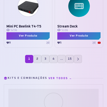
Mini PC Beelink T4-T5
Stream Deck
5236
5106
Ver Produto
Ver Produto
9
5
1
2
3
4
…
15
KITS E COMBINAÇÕES
VER TODOS →