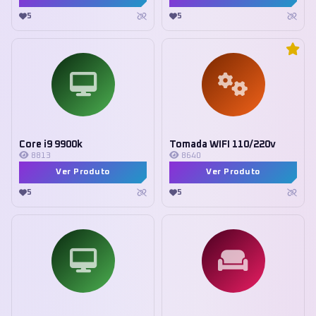
5
5
Core i9 9900k
Tomada WIFI 110/220v
8813
8640
Ver Produto
Ver Produto
5
5