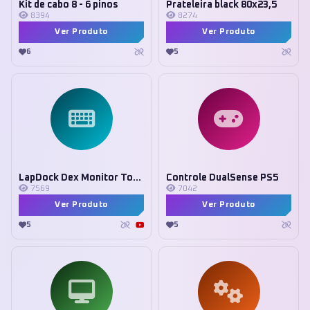
Kit de cabo 8 - 6 pinos
Prateleira black 80x23,5
8394
8274
Ver Produto
Ver Produto
6
5
LapDock Dex Monitor Touch 4k
Controle DualSense PS5
7569
7042
Ver Produto
Ver Produto
5
5