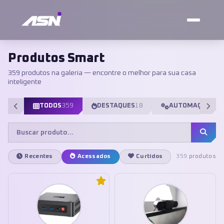
Produtos Smart
359 produtos na galeria — encontre o melhor para sua casa
inteligente
TODOS
359
DESTAQUES
18
AUTOMAÇÃO
98
Recentes
Acessados
Curtidos
359
produtos