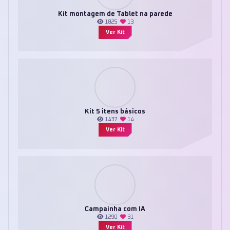
Kit montagem de Tablet na parede
1825
13
Ver Kit
Kit 5 itens básicos
1437
14
Ver Kit
Campainha com IA
1290
31
Ver Kit