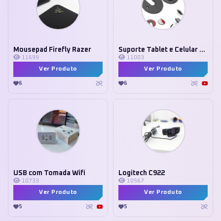
Mousepad Firefly Razer
Suporte Tablet e Celular Parede
11699
11003
Ver Produto
Ver Produto
6
6
USB com Tomada Wifi
Logitech C922
10733
10567
Ver Produto
Ver Produto
5
5