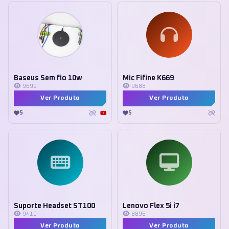
Baseus Sem fio 10w
Mic Fifine K669
9699
9688
Ver Produto
Ver Produto
5
5
Suporte Headset ST100
Lenovo Flex 5i i7
9410
8896
Ver Produto
Ver Produto