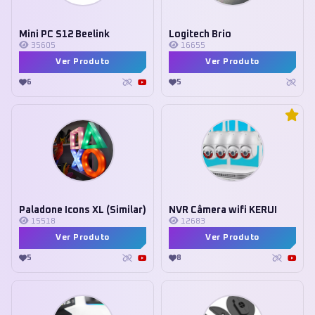
Mini PC S12 Beelink
Logitech Brio
35605
16655
Ver Produto
Ver Produto
6
5
Paladone Icons XL (Similar)
NVR Câmera wifi KERUI
15518
12683
Ver Produto
Ver Produto
5
8