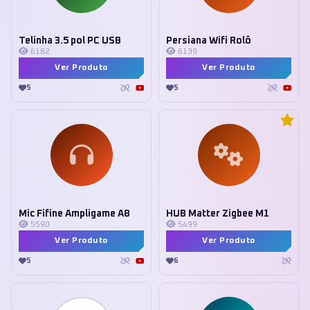
Telinha 3.5 pol PC USB
Persiana Wifi Rolô
6182
6139
Ver Produto
Ver Produto
5
5
Mic Fifine Ampligame A8
HUB Matter Zigbee M1
5590
5499
Ver Produto
Ver Produto
5
6