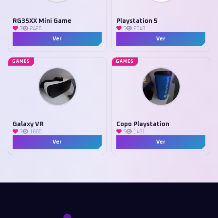
RG35XX Mini Game
Playstation 5
7
2426
5
2048
Ver
Ver
GAMES
GAMES
Galaxy VR
Copo Playstation
7
1600
5
1481
Ver
Ver