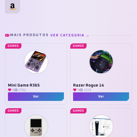
MAIS PRODUTOS
VER CATEGORIA →
GAMES
GAMES
Mini Game R36S
Razer Rogue 14
6
2762
5
1519
Ver
Ver
GAMES
GAMES