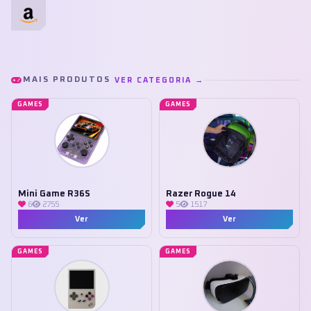
MAIS PRODUTOS
VER CATEGORIA →
GAMES
GAMES
Mini Game R36S
Razer Rogue 14
6
2755
5
1517
Ver
Ver
GAMES
GAMES