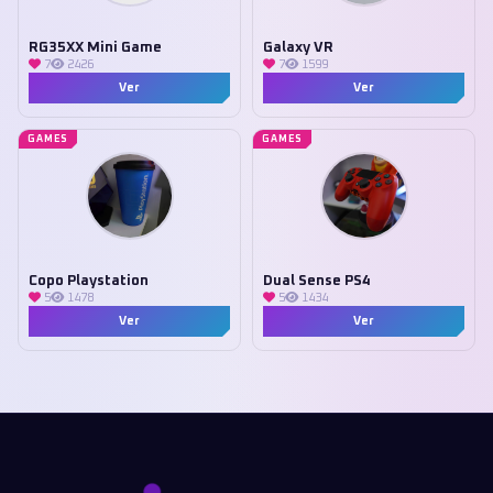
RG35XX Mini Game
Galaxy VR
7
2426
7
1599
Ver
Ver
GAMES
GAMES
Copo Playstation
Dual Sense PS4
5
1478
5
1434
Ver
Ver