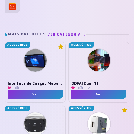
MAIS PRODUTOS
VER CATEGORIA →
ACESSÓRIOS
ACESSÓRIOS
Interface de Criação Mapa 3D Tuya
DDPAI Dual N1
10
112
11
1975
Ver
Ver
ACESSÓRIOS
ACESSÓRIOS