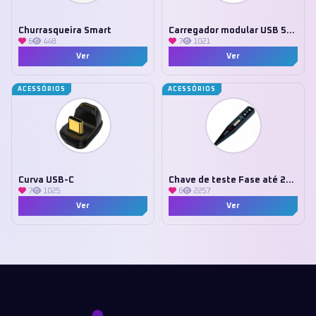
Churrasqueira Smart
Carregador modular USB 5V Margirius
6
448
7
1021
Ver
Ver
ACESSÓRIOS
ACESSÓRIOS
Curva USB-C
Chave de teste Fase até 250v
7
1025
6
2257
Ver
Ver