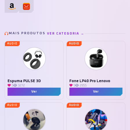
MAIS PRODUTOS
VER CATEGORIA →
ÁUDIO
ÁUDIO
Espuma PULSE 3D
Fone LP40 Pro Lenovo
5
3272
5
2955
Ver
Ver
ÁUDIO
ÁUDIO