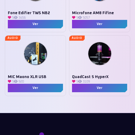
Fone Edifier TWS NB2
Microfone AM8 Fifine
5
3456
5
5057
Ver
Ver
ÁUDIO
ÁUDIO
MIC Maono XLR USB
QuadCast S HyperX
5
920
5
3109
Ver
Ver