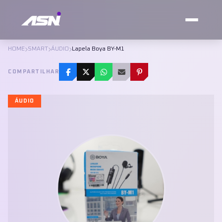
HOME
SMART
ÁUDIO
Lapela Boya BY-M1
COMPARTILHAR
ÁUDIO