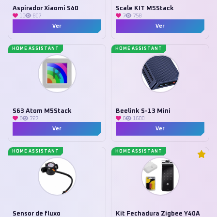
Aspirador Xiaomi S40
Scale KIT M5Stack
10
807
7
758
Ver
Ver
HOME ASSISTANT
HOME ASSISTANT
S63 Atom M5Stack
Beelink S-13 Mini
8
727
6
1600
Ver
Ver
HOME ASSISTANT
HOME ASSISTANT
Sensor de fluxo
Kit Fechadura Zigbee Y40A