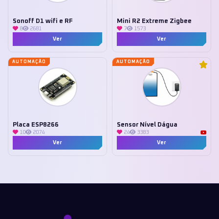
Sonoff D1 wifi e RF
Mini R2 Extreme Zigbee
8
2681
7
1573
Ver
Ver
AUTOMAÇÃO
AUTOMAÇÃO
Placa ESP8266
Sensor Nível Dágua
10
2074
24
3383
Ver
Ver