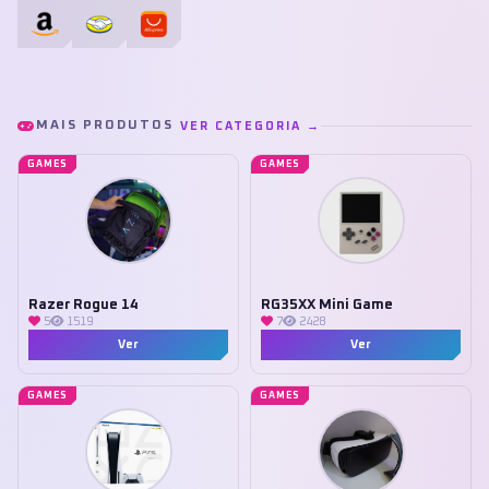
MAIS PRODUTOS
VER CATEGORIA →
GAMES
GAMES
Razer Rogue 14
RG35XX Mini Game
5
1519
7
2428
Ver
Ver
GAMES
GAMES