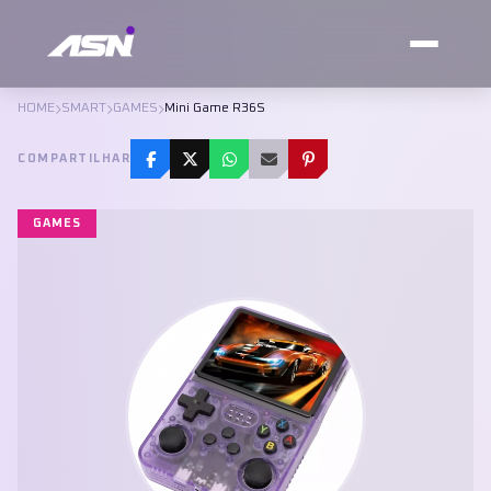
HOME
SMART
GAMES
Mini Game R36S
COMPARTILHAR
GAMES