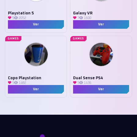
Playstation 5
Galaxy VR
5
2052
7
1600
Ver
Ver
GAMES
GAMES
Copo Playstation
Dual Sense PS4
5
1482
5
1436
Ver
Ver