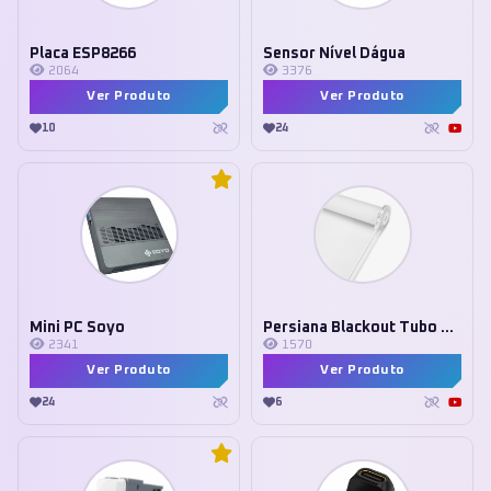
Placa ESP8266
Sensor Nível Dágua
2064
3376
Ver Produto
Ver Produto
10
24
Mini PC Soyo
Persiana Blackout Tubo de 38mm
2341
1570
Ver Produto
Ver Produto
24
6