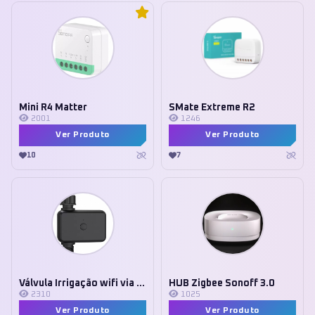
Mini R4 Matter
SMate Extreme R2
2001
1246
Ver Produto
Ver Produto
10
7
Válvula Irrigação wifi via bateria
HUB Zigbee Sonoff 3.0
2310
1025
Ver Produto
Ver Produto