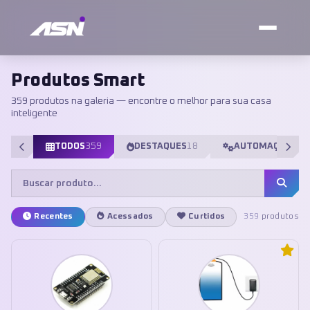
Produtos Smart
359 produtos na galeria — encontre o melhor para sua casa
inteligente
TODOS
359
DESTAQUES
18
AUTOMAÇÃO
98
Recentes
Acessados
Curtidos
359
produtos