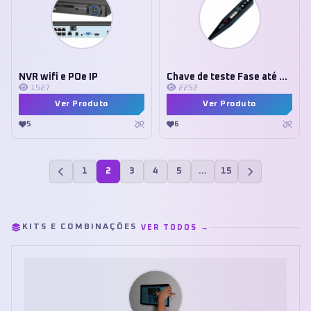
NVR wifi e POe IP
Chave de teste Fase até 250v
1527
2252
Ver Produto
Ver Produto
5
6
1
2
3
4
5
…
15
KITS E COMBINAÇÕES
VER TODOS →