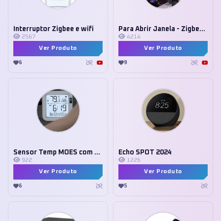
Interruptor Zigbee e wifi
Para Abrir Janela - Zigbee Tuya
2567
4214
Ver Produto
Ver Produto
6
9
Sensor Temp MOES com Alexa
Echo SPOT 2024
922
1226
Ver Produto
Ver Produto
6
5