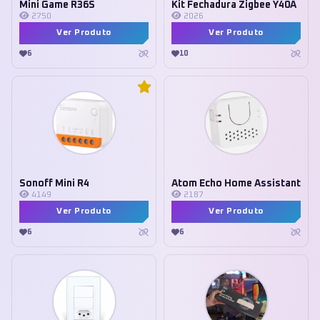
Mini Game R36S
Kit Fechadura Zigbee Y40A
2750
2026
Ver Produto
Ver Produto
6
10
Sonoff Mini R4
Atom Echo Home Assistant
4149
2187
Ver Produto
Ver Produto
6
6