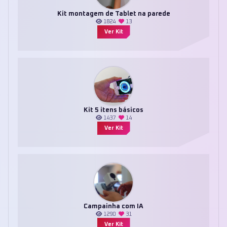
Kit montagem de Tablet na parede
1824
13
Ver Kit
Kit 5 itens básicos
1437
14
Ver Kit
Campainha com IA
1290
31
Ver Kit