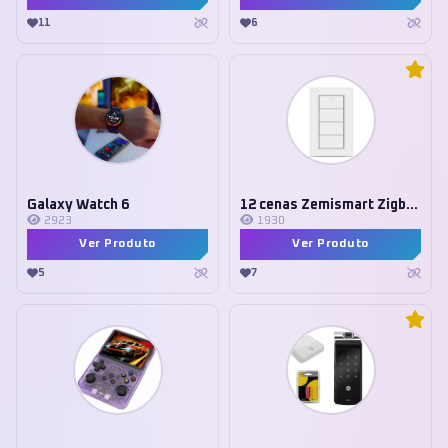
11
6
Galaxy Watch 6
12 cenas Zemismart Zigbee
2923
1930
Ver Produto
Ver Produto
5
7