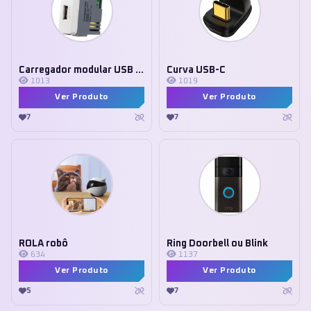
Carregador modular USB 5V Margirius
Curva USB-C
1013
1019
Ver Produto
Ver Produto
7
7
ROLA robô
Ring Doorbell ou Blink
634
1137
Ver Produto
Ver Produto
5
7